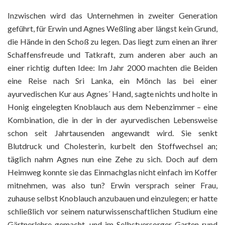
Inzwischen wird das Unternehmen in zweiter Generation
geführt, für Erwin und Agnes Weßling aber längst kein Grund,
die Hände in den Schoß zu legen. Das liegt zum einen an ihrer
Schaffensfreude und Tatkraft, zum anderen aber auch an
einer richtig duften Idee: Im Jahr 2000 machten die Beiden
eine Reise nach Sri Lanka, ein Mönch las bei einer
ayurvedischen Kur aus Agnes´ Hand, sagte nichts und holte in
Honig eingelegten Knoblauch aus dem Nebenzimmer – eine
Kombination, die in der in der ayurvedischen Lebensweise
schon seit Jahrtausenden angewandt wird. Sie senkt
Blutdruck und Cholesterin, kurbelt den Stoffwechsel an;
täglich nahm Agnes nun eine Zehe zu sich. Doch auf dem
Heimweg konnte sie das Einmachglas nicht einfach im Koffer
mitnehmen, was also tun? Erwin versprach seiner Frau,
zuhause selbst Knoblauch anzubauen und einzulegen; er hatte
schließlich vor seinem naturwissenschaftlichen Studium eine
Gärtnerlehre gemacht, und im Selbstversorger-Garten rund