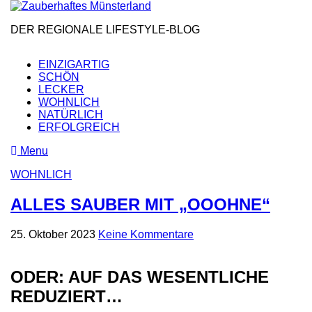
Skip
to
DER REGIONALE LIFESTYLE-BLOG
the
content
EINZIGARTIG
SCHÖN
LECKER
WOHNLICH
NATÜRLICH
ERFOLGREICH
Menu
WOHNLICH
ALLES SAUBER MIT „OOOHNE“
25. Oktober 2023
Keine Kommentare
ODER: AUF DAS WESENTLICHE
REDUZIERT…