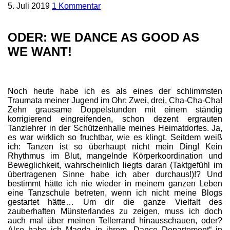
5. Juli 2019
1 Kommentar
ODER: WE DANCE AS GOOD AS
WE WANT!
Noch heute habe ich es als eines der schlimmsten
Traumata meiner Jugend im Ohr: Zwei, drei, Cha-Cha-Cha!
Zehn grausame Doppelstunden mit einem ständig
korrigierend eingreifenden, schon dezent ergrauten
Tanzlehrer in der Schützenhalle meines Heimatdorfes. Ja,
es war wirklich so fruchtbar, wie es klingt. Seitdem weiß
ich: Tanzen ist so überhaupt nicht mein Ding! Kein
Rhythmus im Blut, mangelnde Körperkoordination und
Beweglichkeit, wahrscheinlich liegts daran (Taktgefühl im
übertragenen Sinne habe ich aber durchaus!)!? Und
bestimmt hätte ich nie wieder in meinem ganzen Leben
eine Tanzschule betreten, wenn ich nicht meine Blogs
gestartet hätte… Um dir die ganze Vielfalt des
zauberhaften Münsterlandes zu zeigen, muss ich doch
auch mal über meinen Tellerrand hinausschauen, oder?
Also habe ich Magda in ihrem „Dance Departement“ in