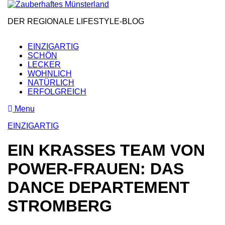
Skip
to
DER REGIONALE LIFESTYLE-BLOG
the
content
EINZIGARTIG
SCHÖN
LECKER
WOHNLICH
NATÜRLICH
ERFOLGREICH
Menu
EINZIGARTIG
EIN KRASSES TEAM VON
POWER-FRAUEN: DAS
DANCE DEPARTEMENT
STROMBERG