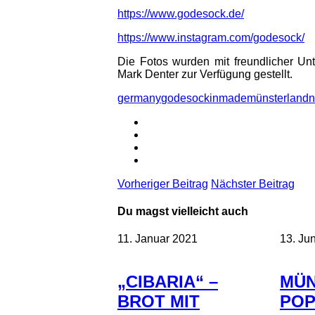
https://www.godesock.de/
https://www.instagram.com/godesock/
Die Fotos wurden mit freundlicher Unt
Mark Denter zur Verfügung gestellt.
germany
godesock
in
made
münsterland
n
Vorheriger Beitrag
Nächster Beitrag
Du magst vielleicht auch
11. Januar 2021
13. Ju
„CIBARIA“ –
MÜ
BROT MIT
PO