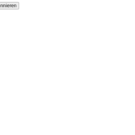
sse
nnieren