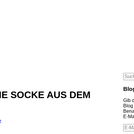
Suc
nach
Blo
IE SOCKE AUS DEM
Gib 
Blog
Bena
E-Mai
e
E-
Mail-