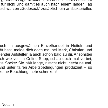
l für dich! Und damit es auch nach einem langen Tag
r schwarzen „Godesock“ zusätzlich ein antibakterielles
auch im ausgewählten Einzelhandel in Nottuln und
t hast, melde dich doch mal bei Mark, Christian und
hender Aufsteller ja auch schon bald zu dir. Ansonsten
ach wie vor im Online-Shop; schau doch mal vorbei,
te Socke: Sie hält lange, rutscht nicht, riecht neutral,
and unter fairen Arbeitsbedingungen produziert – so
e keine Beachtung mehr schenken!
 Nottuln