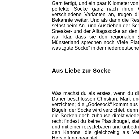
Garn fertigt, und ein paar Kilometer von
perfekte Socke ganz nach ihren W
verschiedene Varianten an, trugen 
Bekannte weiter. Und als dann die Res
selbst beim An- und Ausziehen der Schu
Sneaker- und der Alltagssocke an den
war klar, dass sie den regionalen 
Münsterland sprechen noch Viele Plat
was „gute Socke“ in der niederdeutsch
Aus Liebe zur Socke
Was machst du als erstes, wenn du di
Daher beschlossen Christian, Mark un
verzichten; die „Godesock“ kommt aus d
Bügeln der Socke wird verzichtet, den
die Socken doch zuhause direkt wieder
recht findest du keine Plastikbügel, s
und mit einer recyclebaren und unbed
den Kartons, die gleichzeitig als V
Herstellung geachtet.