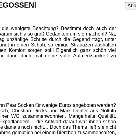
Adre
GEGOSSEN!
Abo
 die wenigste Beachtung? Bestimmt doch auch der
 – warum sich also groß Gedanken um sie machen!? Na,
ag unzählige Schritte durch die Gegend trägt, unter
ngt in einen Schuh, so einige Strapazen aushalten
n Komfort sorgen soll! Eigentlich ganz schön viel
ihr dann doch mal deine volle Aufmerksamkeit zu
ehn Paar Socken für wenige Euros angeboten werden?
tsch, Christian Dircks und Mark Denter aus Nottuln
einer WG zusammenwohnten. Mangelhafte Qualität,
Exportländern – die Antwort darauf war ihnen schon
sie damals noch nicht… Doch das Thema ließ sie nicht
n Jahres gemütlich bei einem Bierchen zusammensaßen,