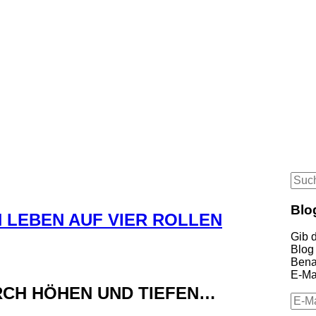
Suc
nach
Blo
N LEBEN AUF VIER ROLLEN
Gib 
Blog
Bena
E-Mai
URCH HÖHEN UND TIEFEN…
E-
Mail-