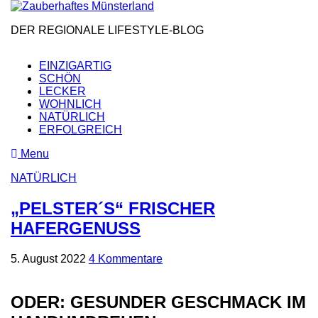
Skip
to
DER REGIONALE LIFESTYLE-BLOG
the
content
EINZIGARTIG
SCHÖN
LECKER
WOHNLICH
NATÜRLICH
ERFOLGREICH
Menu
NATÜRLICH
„PELSTER´S“ FRISCHER
HAFERGENUSS
5. August 2022
4 Kommentare
ODER: GESUNDER GESCHMACK IM